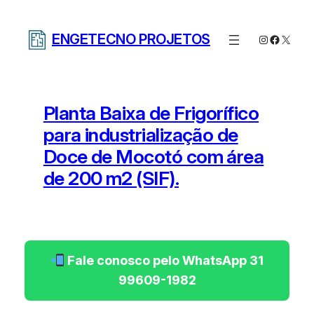
Pular
para
ENGETECNO PROJETOS
Instagram
Facebo
X
o
conteúdo
Planta Baixa de Frigorífico
para industrialização de
Doce de Mocotó com área
de 200 m2 (SIF).
Fale conosco pelo WhatsApp 31
99609-1982