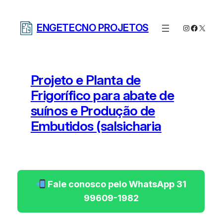
Pular
para
ENGETECNO PROJETOS
Instagram
Facebo
X
o
conteúdo
Projeto e Planta de
Frigorífico para abate de
suínos e Produção de
Embutidos (salsicharia
Fale conosco pelo WhatsApp 31
99609-1982