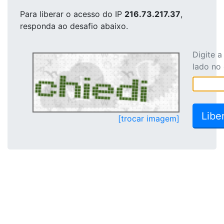
Para liberar o acesso
do IP
216.73.217.37
,
responda ao desafio abaixo.
Digite 
lado no
[trocar imagem]