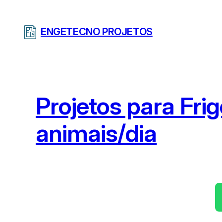
Pular
para
ENGETECNO PROJETOS
o
conteúdo
Projetos para Fri
animais/dia