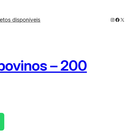
Instagram
Faceboo
X
jetos disponíveis
 bovinos – 200