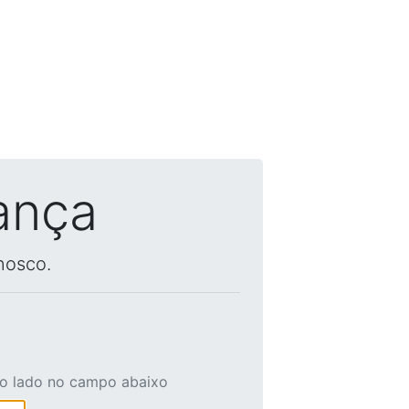
ança
nosco.
ao lado no campo abaixo