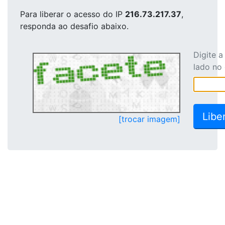
Para liberar o acesso
do IP
216.73.217.37
,
responda ao desafio abaixo.
Digite 
lado no
[trocar imagem]