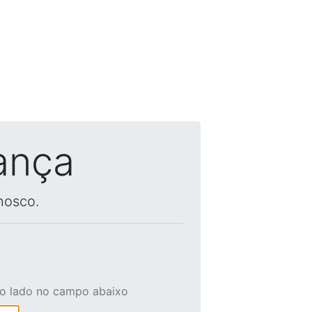
ança
nosco.
ao lado no campo abaixo