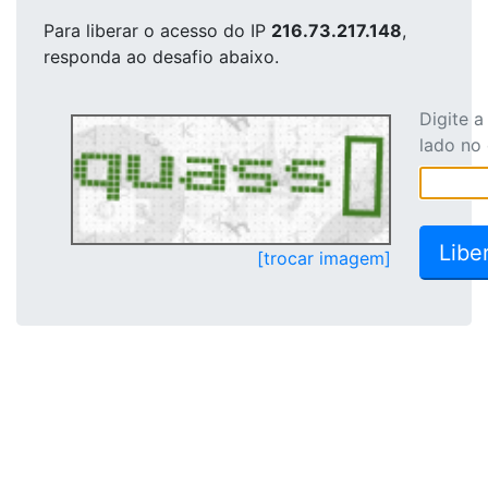
Para liberar o acesso
do IP
216.73.217.148
,
responda ao desafio abaixo.
Digite 
lado no
[trocar imagem]