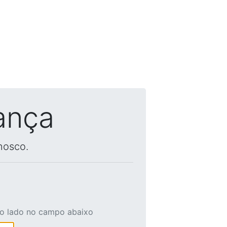
ança
nosco.
ao lado no campo abaixo