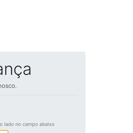
ança
nosco.
ao lado no campo abaixo