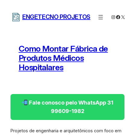
Pular
para
ENGETECNO PROJETOS
Instagram
Facebo
X
o
conteúdo
Como Montar Fábrica de
Produtos Médicos
Hospitalares
Fale conosco pelo WhatsApp 31
99609-1982
Projetos de engenharia e arquitetônicos com foco em