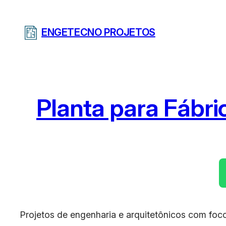
Pular
para
ENGETECNO PROJETOS
o
conteúdo
Planta para Fábric
Projetos de engenharia e arquitetônicos com foco 