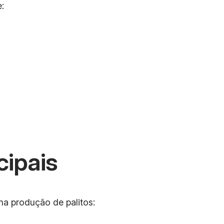
:
cipais
na produção de palitos: