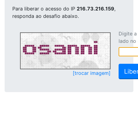
Para liberar o acesso
do IP
216.73.216.159
,
responda ao desafio abaixo.
Digite 
lado no
[trocar imagem]