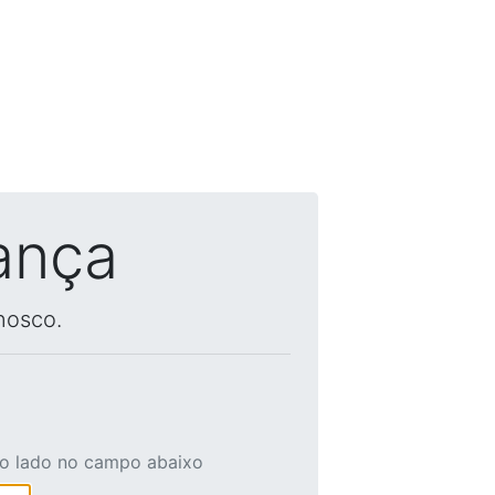
ança
nosco.
ao lado no campo abaixo