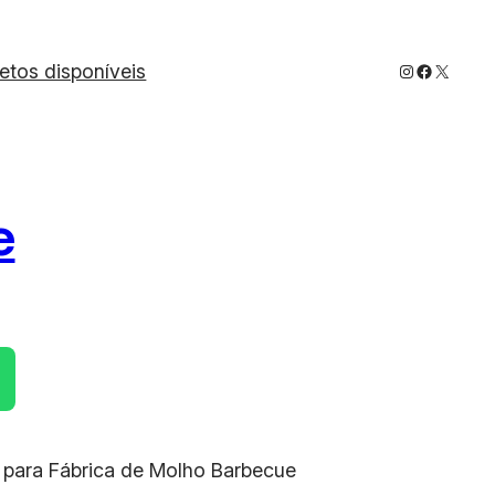
Instagram
Faceboo
X
jetos disponíveis
e
t para Fábrica de Molho Barbecue