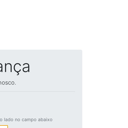
ança
nosco.
ao lado no campo abaixo