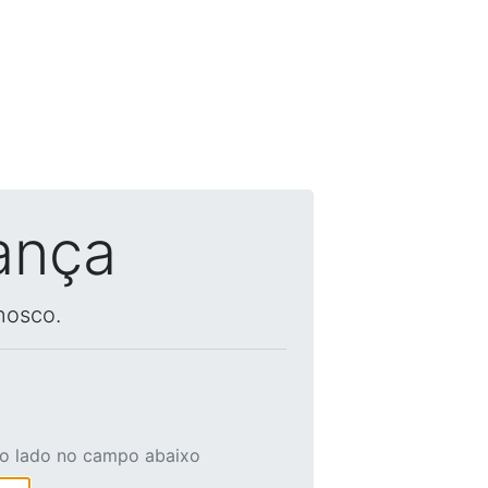
ança
nosco.
ao lado no campo abaixo