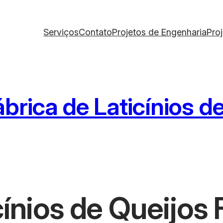
Serviços
Contato
Projetos de Engenharia
Pro
brica de Laticínios d
cínios de Queijos 