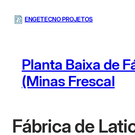
Pular
para
ENGETECNO PROJETOS
o
conteúdo
Planta Baixa de Fá
(Minas Frescal
Fábrica de Lati