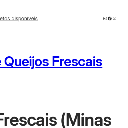
Instagram
Faceboo
X
jetos disponíveis
e Queijos Frescais
Frescais (Minas