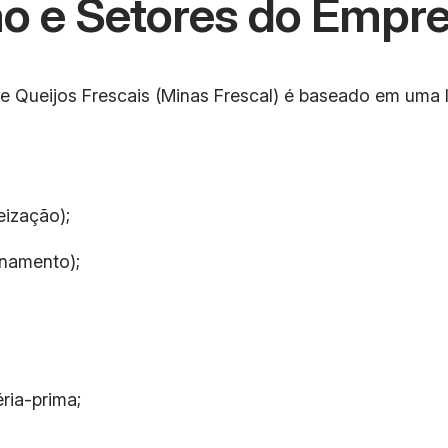
o e Setores do Empr
 Queijos Frescais (Minas Frescal) é baseado em uma l
eização);
enamento);
ria-prima;