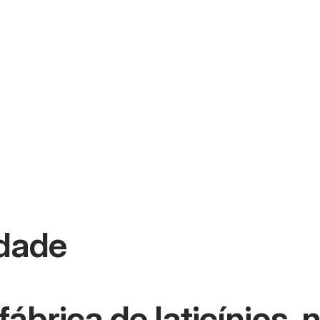
idade
fábrica de laticínios