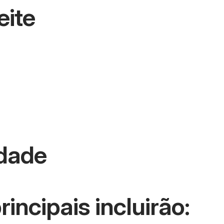
eite
idade
ncipais incluirão: