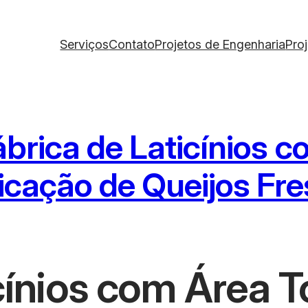
Serviços
Contato
Projetos de Engenharia
Pro
brica de Laticínios c
icação de Queijos Fre
cínios com Área 