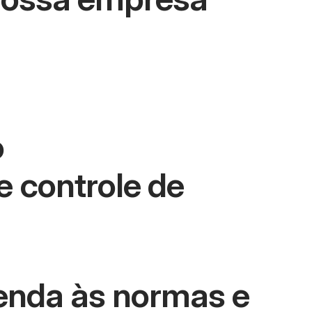
o
e controle de
enda às normas e