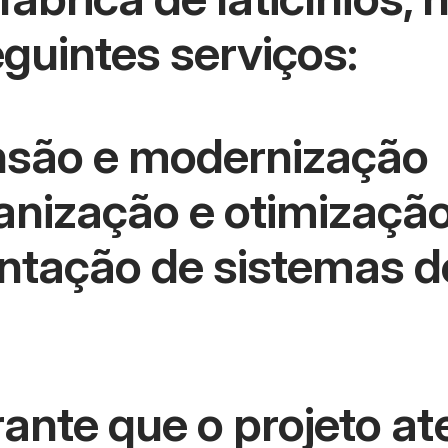
guintes serviços:
nsão e modernização
anização e otimizaçã
ntação de sistemas d
nte que o projeto at