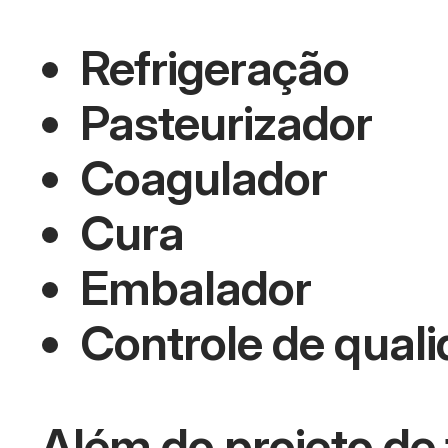
Refrigeração
Pasteurizador
Coagulador
Cura
Embalador
Controle de qual
Além do projeto de 