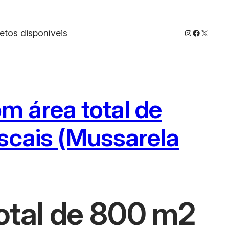
Instagram
Faceboo
X
jetos disponíveis
om área total de
scais (Mussarela
Total de 800 m2