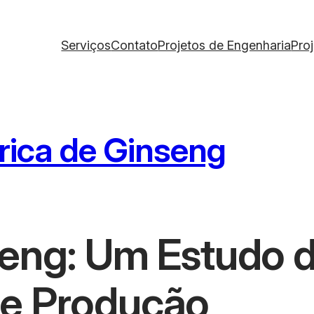
Serviços
Contato
Projetos de Engenharia
Pro
rica de Ginseng
seng: Um Estudo 
de Produção