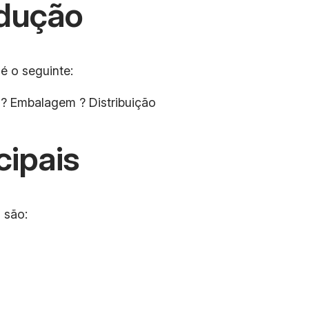
dução
é o seguinte:
 ? Embalagem ? Distribuição
cipais
 são: