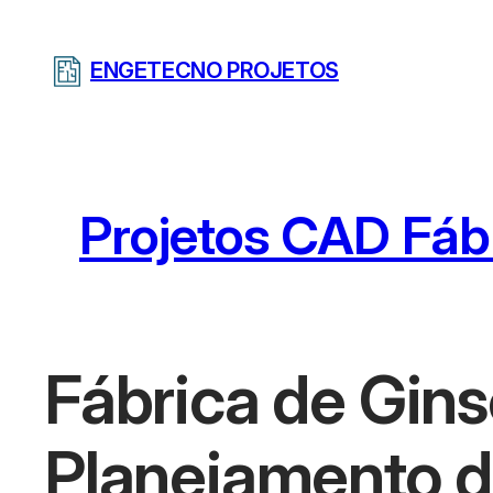
Pular
para
ENGETECNO PROJETOS
o
conteúdo
Projetos CAD Fáb
Fábrica de Gin
Planejamento 