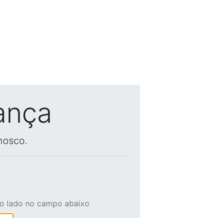
ança
nosco.
ao lado no campo abaixo