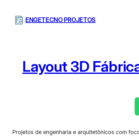
Pular
para
ENGETECNO PROJETOS
o
conteúdo
Layout 3D Fábrica
Projetos de engenharia e arquitetônicos com foco 