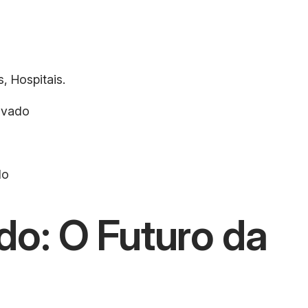
, Hospitais.
tivado
do
do: O Futuro da