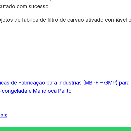
xecutado com sucesso.
tos de fábrica de filtro de carvão ativado confiável 
icas de Fabricação para Indústrias (MBPF – GMP) para
-congelada e Mandioca Palito
ais