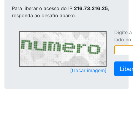
Para liberar o acesso
do IP
216.73.216.25
,
responda ao desafio abaixo.
Digite 
lado no
[trocar imagem]