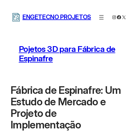
Pular
para
ENGETECNO PROJETOS
Instagram
Facebo
X
o
conteúdo
Pojetos 3D para Fábrica de
Espinafre
Fábrica de Espinafre: Um
Estudo de Mercado e
Projeto de
Implementação