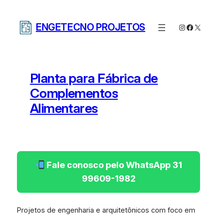
Pular
para
ENGETECNO PROJETOS
Instagram
Facebo
X
o
conteúdo
Planta para Fábrica de
Complementos
Alimentares
Fale conosco pelo WhatsApp 31
99609-1982
Projetos de engenharia e arquitetônicos com foco em