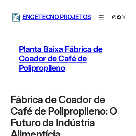
Pular
para
ENGETECNO PROJETOS
Instagram
Facebo
X
o
conteúdo
Planta Baixa Fábrica de
Coador de Café de
Polipropileno
Fábrica de Coador de
Café de Polipropileno: O
Futuro da Indústria
Alimentícia