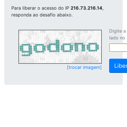
Para liberar o acesso
do IP
216.73.216.14
,
responda ao desafio abaixo.
Digite 
lado no
[trocar imagem]