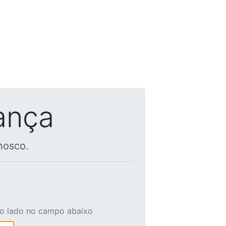
ança
nosco.
ao lado no campo abaixo