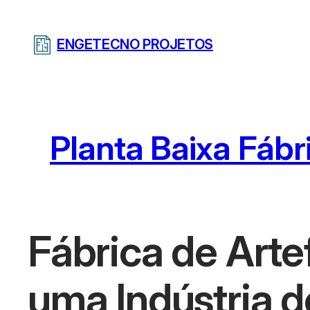
Pular
para
ENGETECNO PROJETOS
o
conteúdo
Planta Baixa Fábr
Fábrica de Art
uma Indústria d