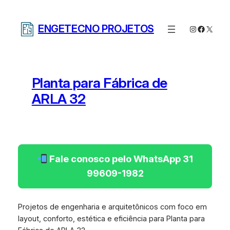
Pular
para
ENGETECNO PROJETOS
Instagram
Facebo
X
o
conteúdo
Planta para Fábrica de
ARLA 32
Fale conosco pelo WhatsApp 31
99609-1982
Projetos de engenharia e arquitetônicos com foco em
layout, conforto, estética e eficiência para Planta para