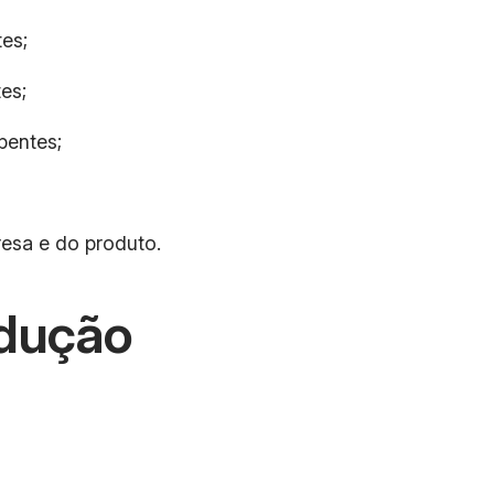
tes;
es;
pentes;
esa e do produto.
dução