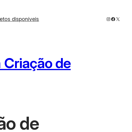
Instagram
Faceboo
X
jetos disponíveis
 Criação de
ão de