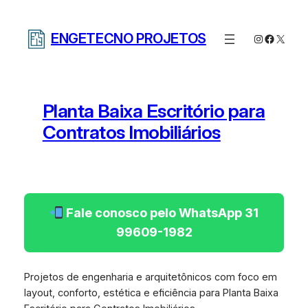
Pular
para
ENGETECNO PROJETOS
Instagram
Facebo
X
o
conteúdo
Planta Baixa Escritório para
Contratos Imobiliários
Fale conosco pelo WhatsApp 31
99609-1982
Projetos de engenharia e arquitetônicos com foco em
layout, conforto, estética e eficiência para Planta Baixa