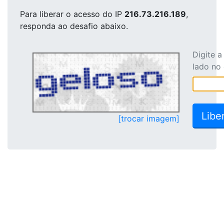
Para liberar o acesso
do IP
216.73.216.189
,
responda ao desafio abaixo.
Digite 
lado no
[trocar imagem]