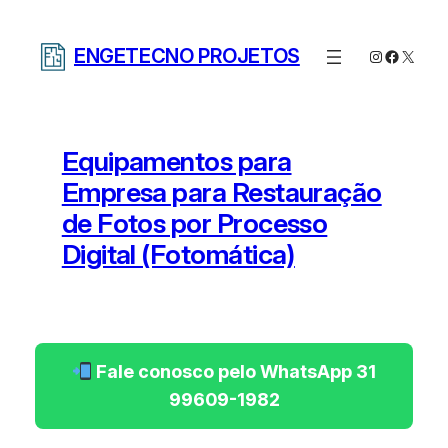
Pular
para
ENGETECNO PROJETOS
Instagram
Facebo
X
o
conteúdo
Equipamentos para
Empresa para Restauração
de Fotos por Processo
Digital (Fotomática)
Fale conosco pelo WhatsApp 31
99609-1982