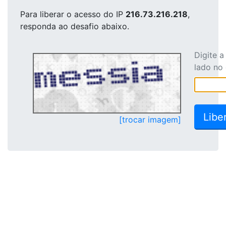
Para liberar o acesso
do IP
216.73.216.218
,
responda ao desafio abaixo.
Digite 
lado no
[trocar imagem]