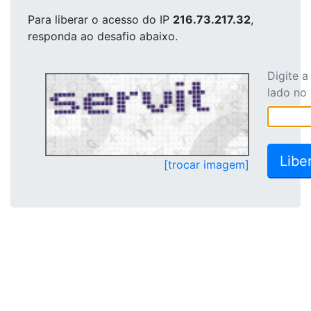
Para liberar o acesso
do IP
216.73.217.32
,
responda ao desafio abaixo.
Digite 
lado no
[trocar imagem]