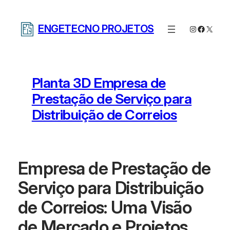
Pular
para
ENGETECNO PROJETOS
Instagram
Facebo
X
o
conteúdo
Planta 3D Empresa de
Prestação de Serviço para
Distribuição de Correios
Empresa de Prestação de
Serviço para Distribuição
de Correios: Uma Visão
de Mercado e Projetos