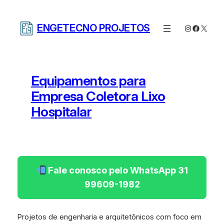
Pular
para
ENGETECNO PROJETOS
Instagram
Facebo
X
o
conteúdo
Equipamentos para
Empresa Coletora Lixo
Hospitalar
Fale conosco pelo WhatsApp 31
99609-1982
Projetos de engenharia e arquitetônicos com foco em