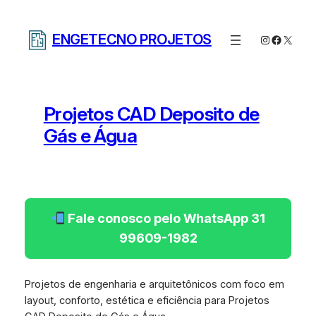
Pular
para
ENGETECNO PROJETOS
Instagram
Facebo
X
o
conteúdo
Projetos CAD Deposito de
Gás e Água
Fale conosco pelo WhatsApp 31
99609-1982
Projetos de engenharia e arquitetônicos com foco em
layout, conforto, estética e eficiência para Projetos