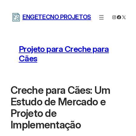
Pular
para
ENGETECNO PROJETOS
Instagram
Facebo
X
o
conteúdo
Projeto para Creche para
Cães
Creche para Cães: Um
Estudo de Mercado e
Projeto de
Implementação