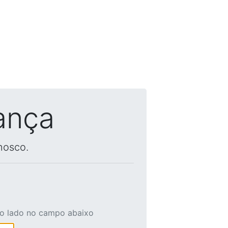
ança
nosco.
ao lado no campo abaixo