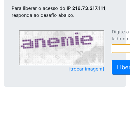
Para liberar o acesso
do IP
216.73.217.111
,
responda ao desafio abaixo.
Digite 
lado no
[trocar imagem]