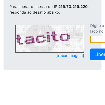
Para liberar o acesso
do IP
216.73.216.220
,
responda ao desafio abaixo.
Digite 
lado no
[trocar imagem]