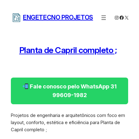
Pular
para
ENGETECNO PROJETOS
Instagram
Facebo
X
o
conteúdo
Planta de Capril completo ;
Fale conosco pelo WhatsApp 31
99609-1982
Projetos de engenharia e arquitetônicos com foco em
layout, conforto, estética e eficiência para Planta de
Capril completo ;