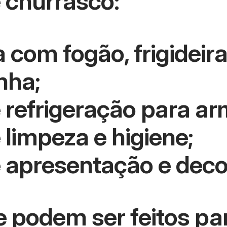
e churrasco:
com fogão, frigideira
nha;
refrigeração para ar
limpeza e higiene;
 apresentação e deco
 podem ser feitos pa