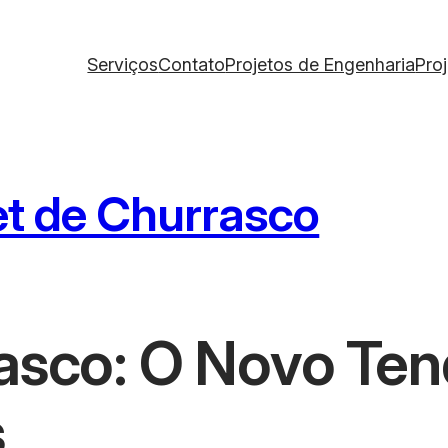
Serviços
Contato
Projetos de Engenharia
Pro
et de Churrasco
rasco: O Novo Te
s