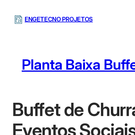
Pular
para
ENGETECNO PROJETOS
o
conteúdo
Planta Baixa Buff
Buffet de Chur
Eventos Sociai