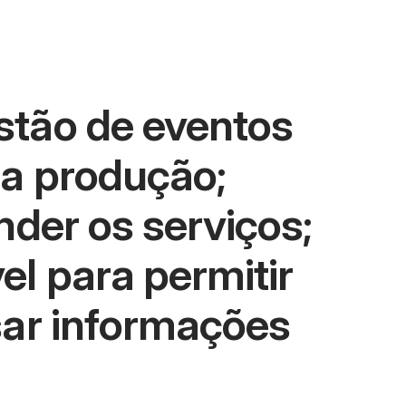
stão de eventos
 a produção;
nder os serviços;
l para permitir
sar informações