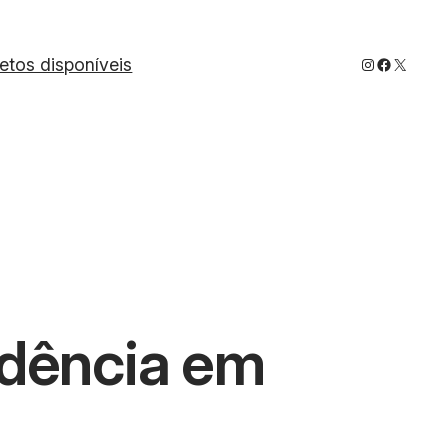
Instagram
Faceboo
X
jetos disponíveis
ndência em