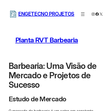
Pular
para
ENGETECNO PROJETOS
Instagram
Facebo
X
o
conteúdo
Planta RVT Barbearia
Barbearia: Uma Visão de
Mercado e Projetos de
Sucesso
Estudo de Mercado