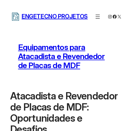
Pular
para
ENGETECNO PROJETOS
Instagram
Facebo
X
o
conteúdo
Equipamentos para
Atacadista e Revendedor
de Placas de MDF
Atacadista e Revendedor
de Placas de MDF:
Oportunidades e
Desafios