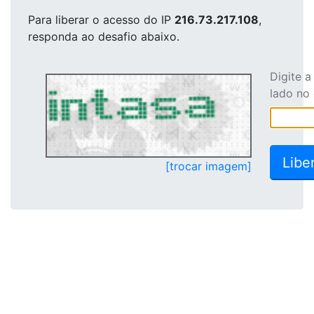
Para liberar o acesso
do IP
216.73.217.108
,
responda ao desafio abaixo.
Digite 
lado no
[trocar imagem]