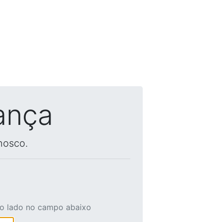
ança
nosco.
ao lado no campo abaixo