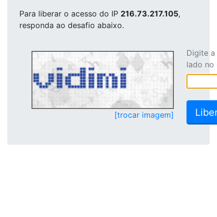
Para liberar o acesso
do IP
216.73.217.105
,
responda ao desafio abaixo.
Digite 
lado no
[trocar imagem]